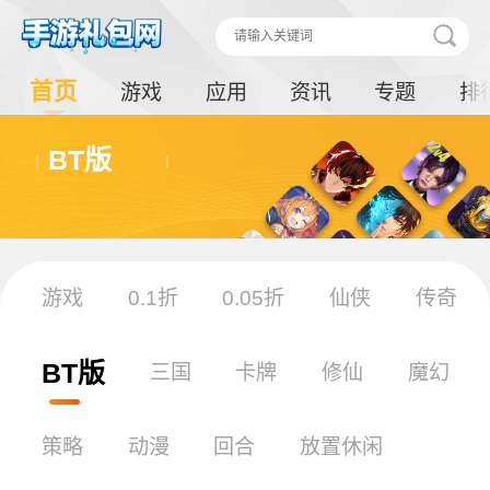
首页
游戏
应用
资讯
专题
排
BT版
游戏
0.1折
0.05折
仙侠
传奇
BT版
三国
卡牌
修仙
魔幻
策略
动漫
回合
放置休闲