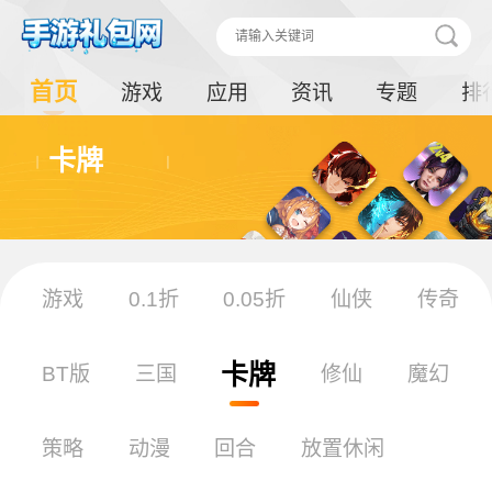
首页
游戏
应用
资讯
专题
排
卡牌
游戏
0.1折
0.05折
仙侠
传奇
卡牌
BT版
三国
修仙
魔幻
策略
动漫
回合
放置休闲