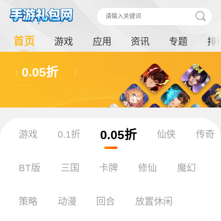
首页
游戏
应用
资讯
专题
排
0.05折
0.05折
游戏
0.1折
仙侠
传奇
BT版
三国
卡牌
修仙
魔幻
策略
动漫
回合
放置休闲