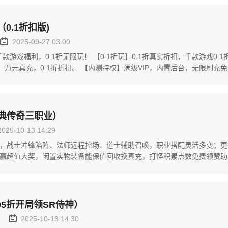
（0.1折扣版)
2025-09-27 03:00
千款游戏福利，0.1折无限玩！ 【0.1折玩】0.1折真实折扣，千款游戏0.
，万元真充，0.1折折扣。 【内测特权】满级VIP，内置后台，无限刷充免
典传奇三职业）
2025-10-13 14:29
，战士冲锋陷阵、法师远程控场、道士辅助召唤，职业搭配灵活多变；更
赢超值大奖，闲置实物装备能保值回收换真充，打怪积累点数免费领赞助
轻松开启热血冒险...
05折开局领SR侍神）
置
2025-10-13 14:30