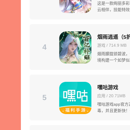
这是一款绚丽多彩
云相伴，技能特效
作，重温热血沸腾
烟雨逍遥（5
4
游戏 / 714.9 MB
烟雨朦胧锁碧波，
境构建一个如梦似
然，选择一念成仙
嘿咕游戏
5
应用 / 20.71MB
嘿咕游戏app官
毒，并且更新快！
的福利赠送，超多