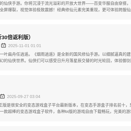
的仙侠手游。你将沉浸于流光溢彩的开放大世界——百变华服自由穿搭，
全屏爆裂，视觉体验极致震撼！经典修仙元素完美重现，更可体验跨服仙
的仙侠青春。即刻加入，缔属...
折30倍返利版）
2025-11-01 01:01
一叶扁舟任逍遥。《烟雨逍遥》是全新的国风修仙手游。以细腻逼真的建
幻的仙侠世界。仙侠们可以感受日升月落星辰交替的时光轮回，体验御剑
一念成魔的自由剧本。在探...
2025-09-27 03:04
方正版是很安全的变态游戏盒子平台最新版本，在变态手游盒子排名前十，
一款超棒的变态游戏盒子软件，各种bt版的游戏自由下载畅玩，完美的
的精彩推荐，满足你的需...