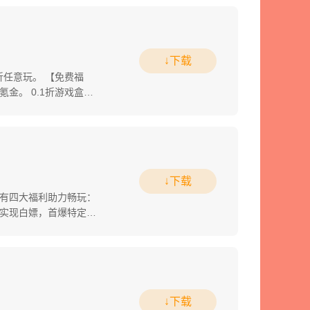
↓下载
1折任意玩。 【免费福
氪金。 0.1折游戏盒，
↓下载
有四大福利助力畅玩：
实现白嫖，首爆特定装
↓下载