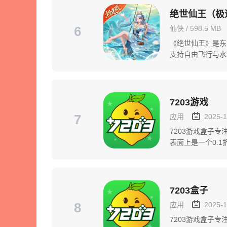
绝世仙王（极
6
仙侠 / 598.5 MB
《绝世仙王》是东
支持自由飞行与水
分支，支持无损切换
7203游戏
7
应用
2025-1
7203游戏盒子
表面上是一个0.
为用户提供最全...
7203盒子
8
应用
2025-1
7203游戏盒子