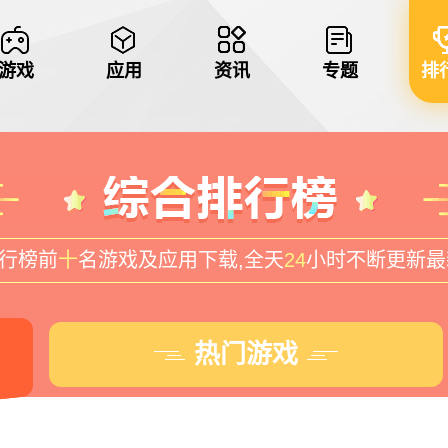
游戏
应用
资讯
专题
排
行榜前
十
名游戏及应用下载,全天
24
小时不断更新最
热门游戏