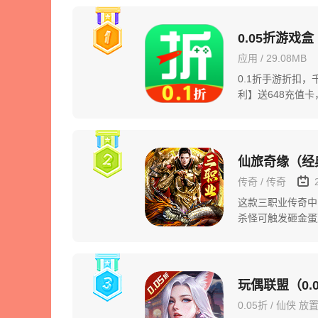
0.05折游戏盒
应用 / 29.08MB
0.1折手游折扣，
利】送648充值卡
拥有海量B...
仙旅奇缘（经
传奇 / 传奇
这款三职业传奇中
杀怪可触发砸金蛋
备还能无限领元宝，
玩偶联盟（0.
0.05折 / 仙侠 放