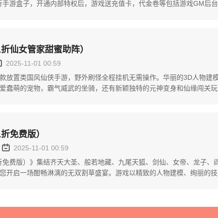
1折手游盒子，开通内部特权后，游戏送充值卡，代金卷等包括游戏GM后
.1折仙女管家甜蜜助阵）
2025-11-01 00:59
款放置类国风仙侠手游，野外刷怪全程挂机无需操作。华丽的3D人物建
爱蠢萌的宠物，霸气威武的坐骑，还有新颖独特的元神变身和仙缘闯关玩
本，期待与仙友共游八荒。...
1折免费版）
2025-11-01 00:59
1折免费版）》集结齐天大圣、般若地藏、九尾天狐、剑仙、女帝、龙子、
您开启一场酣畅淋漓的无双割草盛宴。游戏以精致的人物建模、绚丽的技
一个包罗万象、奇闻交织...