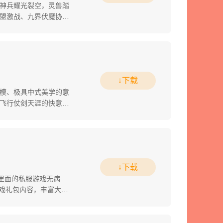
神兵耀光裂空，灵兽踏
盟激战、九界伏魔协
↓下载
模、极具中式美学的意
飞行仗剑天涯的快意盎
↓下载
里面的私服游戏无病
游戏礼包内容，丰富大量