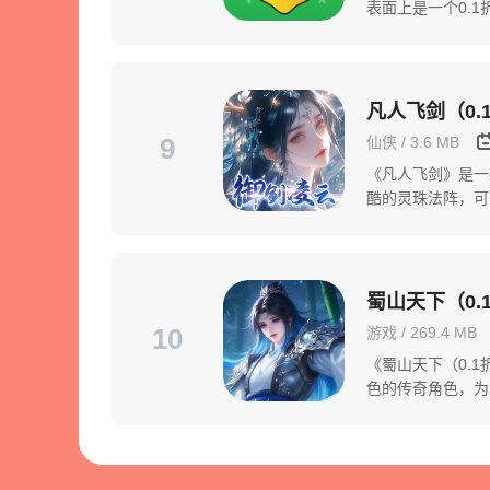
表面上是一个0.
为用户提供最全...
凡人飞剑（0
9
仙侠 / 3.6 MB
《凡人飞剑》是一
酷的灵珠法阵，可
法，独特的仙侣副
蜀山天下（0.
10
游戏 / 269.4 MB
《蜀山天下（0.
色的传奇角色，为
击感，精心构筑了