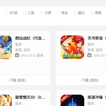
BT版
三国
卡牌
修仙
魔幻
策略
戮仙战纪（代金0.05折）
版本:
版本:
类型: 回合
类型: 回合
更新
2025-10-10
2025-10-
↓下载 (回合)
↓下载 (回合)
碧雪情天3D（0.1折爆爽无限合宠）
版本:
版本: