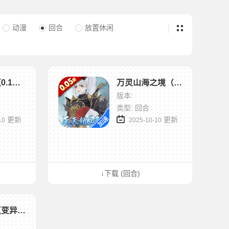
动漫
回合
放置休闲
天书奇谈（0.1折超兽免费版）
万灵山海之境（0.05折天天领648）
版本:
类型: 回合
更新
更新
10
2025-10-10
↓下载 (回合)
疾速冲锋（变异来袭0.05折）