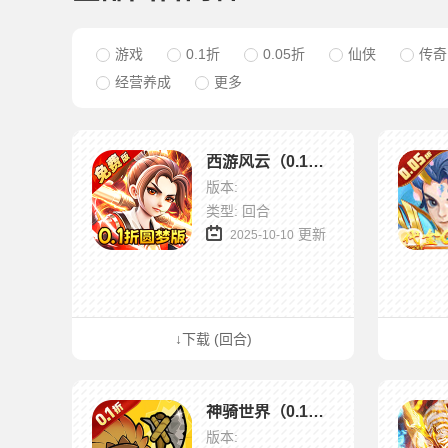
游戏
0.1折
0.05折
仙侠
传奇
经营养成
更多
西游风云（0.1折圆梦版）
版本:
类型: 回合
更新
2025-10-10
↓下载 (回合)
神骑世界（0.1折原始部落）
版本: