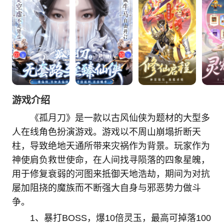
游戏介绍
《孤月刀》是一款以古风仙侠为题材的大型多
人在线角色扮演游戏。游戏以不周山崩塌折断天
柱，导致绝地天通所带来灾祸作为背景。玩家作为
神使肩负救世使命，在人间找寻陨落的四象星魄，
用于修复衰弱的河图来抵御天地浩劫，期间为对抗
屡加阻挠的魔族而不断强大自身与邪恶势力做斗
争。
1、暴打BOSS，爆10倍灵玉，最高可掉落100