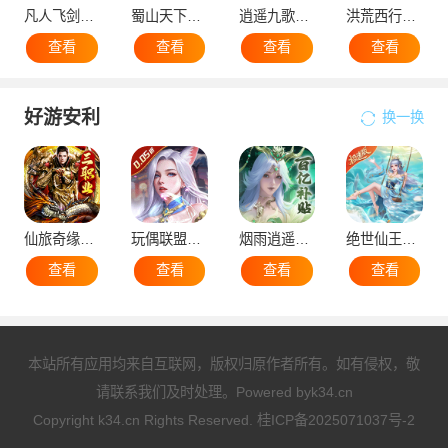
凡人飞剑（0.1折仙女管家甜蜜助阵）
蜀山天下（0.1折免费版）
逍遥九歌行（0.1折10亿钻石开局）
洪荒西行录（0.1折万元真充高爆版）
查看
查看
查看
查看
好游安利
换一换
仙旅奇缘（经典传奇三职业）
玩偶联盟（0.05折开局领SR侍神）
烟雨逍遥（5折30倍返利版）
绝世仙王（极速发育版）
查看
查看
查看
查看
本站所有应用均来自互联网，版权归原作者所有。如有侵权，敬
请联系我们及时处理。Powered by
k34.cn
Copyright k34.cn Rights Reserved.
桂ICP备2025071037号-2