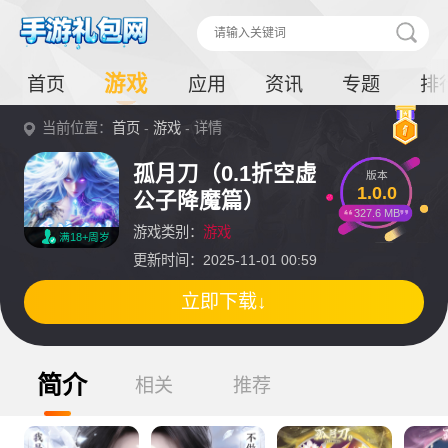
游戏
首页
应用
资讯
专题
排
当前位置：
首页
-
游戏
- 详情
孤月刀（0.1折空虚
版本
1.0.0
公子降魔篇）
327.6 MB
游戏类别：
游戏
满18+周岁
更新时间：2025-11-01 00:59
立即下载↓
简介
相关
推荐