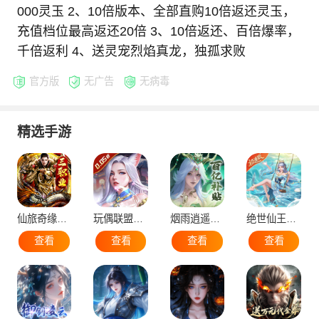
000灵玉 2、10倍版本、全部直购10倍返还灵玉，
充值档位最高返还20倍 3、10倍返还、百倍爆率，
千倍返利 4、送灵宠烈焰真龙，独孤求败
官方版
无广告
无病毒
精选手游
仙旅奇缘（经典传奇三职业）
玩偶联盟（0.05折开局领SR侍神）
烟雨逍遥（5折30倍返利版）
绝世仙王（极速发育版）
查看
查看
查看
查看