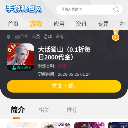
游戏
首页
应用
资讯
专题
排
当前位置：
首页
-
游戏
- 详情
大话蜀山（0.1折每
日2000代金）
游戏类别：
游戏
满18+周岁
更新时间：2026-05-25 01:24
立即下载↓
简介
相关
推荐