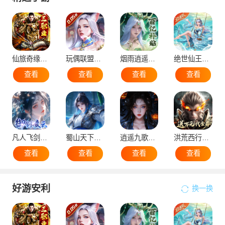
仙旅奇缘（经典传奇三职业）
玩偶联盟（0.05折开局领SR侍神）
烟雨逍遥（5折30倍返利版）
绝世仙王（极速发育版）
查看
查看
查看
查看
凡人飞剑（0.1折仙女管家甜蜜助阵）
蜀山天下（0.1折免费版）
逍遥九歌行（0.1折10亿钻石开局）
洪荒西行录（0.1折万元真充高爆版）
查看
查看
查看
查看
好游安利
换一换