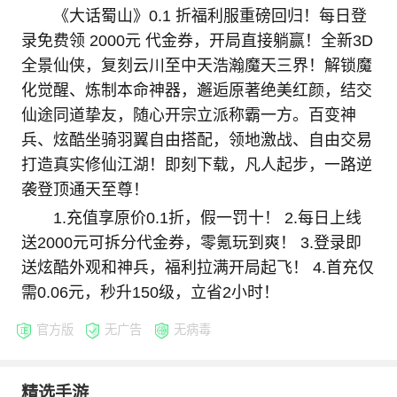
《大话蜀山》0.1 折福利服重磅回归！每日登
录免费领 2000元 代金券，开局直接躺赢！全新3D
全景仙侠，复刻云川至中天浩瀚魔天三界！解锁魔
化觉醒、炼制本命神器，邂逅原著绝美红颜，结交
仙途同道挚友，随心开宗立派称霸一方。百变神
兵、炫酷坐骑羽翼自由搭配，领地激战、自由交易
打造真实修仙江湖！即刻下载，凡人起步，一路逆
袭登顶通天至尊！
1.充值享原价0.1折，假一罚十！ 2.每日上线
送2000元可拆分代金券，零氪玩到爽！ 3.登录即
送炫酷外观和神兵，福利拉满开局起飞！ 4.首充仅
需0.06元，秒升150级，立省2小时！
官方版
无广告
无病毒
精选手游