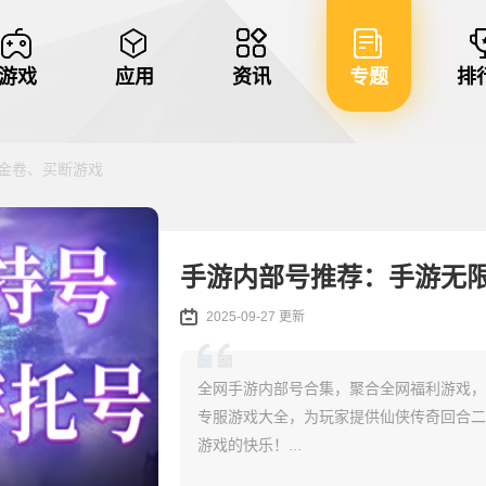
游戏
应用
资讯
专题
排
代金卷、买断游戏
手游内部号推荐：手游无
2025-09-27 更新
全网手游内部号合集，聚合全网福利游戏，
专服游戏大全，为玩家提供仙侠传奇回合二
游戏的快乐！...