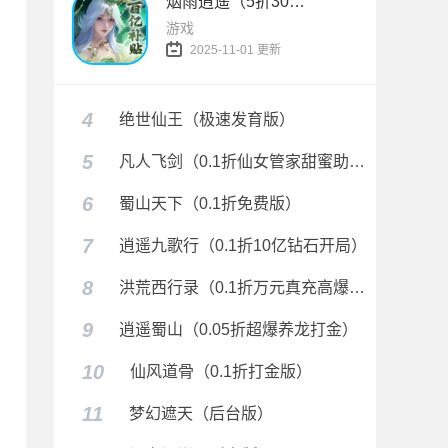
烟雨逍遥（5折30倍返利版）
游戏
2025-11-01 更新
4
绝世仙王（极速发育版）
5
凡人飞剑（0.1折仙女管家甜蜜助阵）
6
蜀山天下（0.1折免费版）
7
逍遥九歌行（0.1折10亿钻石开局）
8
洪荒西行录（0.1折万元真充高爆版）
9
逍遥蜀山（0.05折超爆养龙打金）
10
仙风道骨（0.1折打金版）
11
梦幻遮天（后台版）