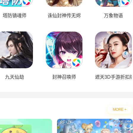
塔防镇魂师
诛仙封神传无烬
万象物语
九天仙劫
封神召唤师
遮天3D手游折扣
MORE +