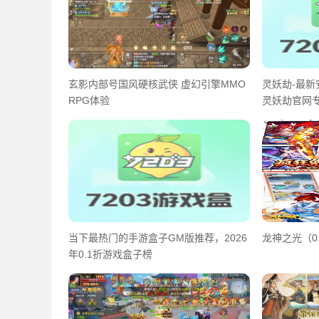
玄影内部号国风硬核武侠 虚幻引擎MMO
灵妖劫-最新
RPG体验
灵妖劫官网
当下最热门的手游盒子GM版推荐，2026
龙神之光（0
年0.1折游戏盒子榜