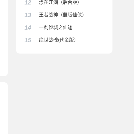
12
漂在江湖（后台版）
13
王者战神（竖版仙侠）
14
一剑倾城之仙途
15
绝世战魂(代金版）