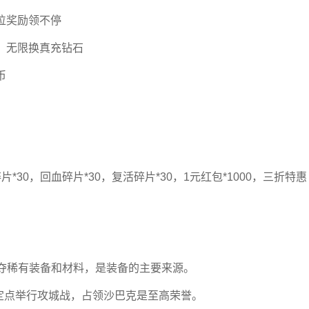
位奖励领不停
，无限换真充钻石
币
碎片*30，回血碎片*30，复活碎片*30，1元红包*1000，三折特惠
争夺稀有装备和材料，是装备的主要来源。
定点举行攻城战，占领沙巴克是至高荣誉。