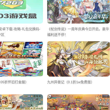
安卓下载-攻略-礼包兑换码-
《杖剑传说》一周年庆典今日开启，豪华
专区
福利送不停！
.05折怀旧打金服）
九州异兽记（0.1折1w免费版）