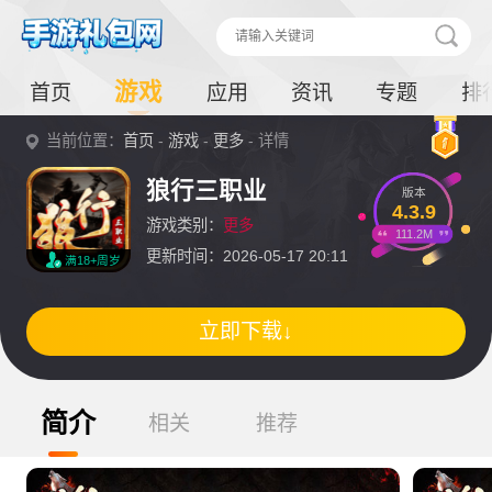
游戏
首页
应用
资讯
专题
排
当前位置：
首页
-
游戏
-
更多
- 详情
狼行三职业
版本
4.3.9
游戏类别：
更多
111.2M
更新时间：2026-05-17 20:11
满18+周岁
立即下载↓
简介
相关
推荐