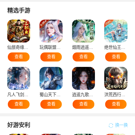
精选手游
仙旅奇缘（经典传奇三职业）
玩偶联盟（0.05折开局领SR侍神）
烟雨逍遥（5折30倍返利版）
绝世仙王（极速发育版）
查看
查看
查看
查看
凡人飞剑（0.1折仙女管家甜蜜助阵）
蜀山天下（0.1折免费版）
逍遥九歌行（0.1折10亿钻石开局）
洪荒西行录（0.1折万元真充高爆版）
查看
查看
查看
查看
好游安利
换一换