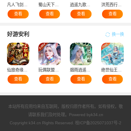
凡人飞剑（0.1折仙女管家甜蜜助阵）
蜀山天下（0.1折免费版）
逍遥九歌行（0.1折10亿钻石开局）
洪荒西行录（0.1折万元真充高爆版）
查看
查看
查看
查看
好游安利
换一换
仙旅奇缘（经典传奇三职业）
玩偶联盟（0.05折开局领SR侍神）
烟雨逍遥（5折30倍返利版）
绝世仙王（极速发育版）
查看
查看
查看
查看
本站所有应用均来自互联网，版权归原作者所有。如有侵权，敬
请联系我们及时处理。Powered by
k34.cn
Copyright k34.cn Rights Reserved.
桂ICP备2025071037号-2