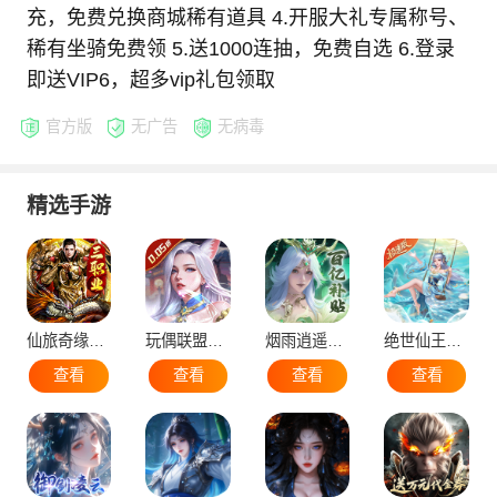
充，免费兑换商城稀有道具 4.开服大礼专属称号、
稀有坐骑免费领 5.送1000连抽，免费自选 6.登录
即送VIP6，超多vip礼包领取
官方版
无广告
无病毒
精选手游
仙旅奇缘（经典传奇三职业）
玩偶联盟（0.05折开局领SR侍神）
烟雨逍遥（5折30倍返利版）
绝世仙王（极速发育版）
查看
查看
查看
查看