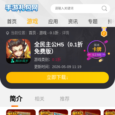
游戏
首页
应用
资讯
专题
排
当前位置：
首页
-
游戏
-
0.1折
- 详情
全民主公H5（0.1折
版本
卡牌
免费版）
6.2 MB
游戏类别：
0.1折
满18+周岁
更新时间：2026-05-09 11:19
立即下载↓
简介
相关
推荐