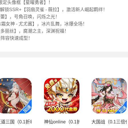
限定头像框【星曜勇者】！
首充解锁SSR+【羽扇灵雀 - 薇拉】，激活新人崛起羁绊！
 莱蕾】，号角召唤，闪烁之光！
霜女神 - 尤尤酱】，冰片乱舞，冰爆全场！
- 多丽丝】，腐潮之主，深渊祝福！
力阵容快速成型！
仙送代金）
王道三国（0.1折每日送648）
神仙online（0.1折萝莉塔防免费版）
大国战（0.1三倍