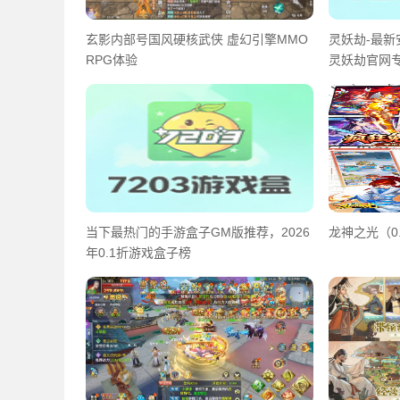
玄影内部号国风硬核武侠 虚幻引擎MMO
灵妖劫-最新
RPG体验
灵妖劫官网
当下最热门的手游盒子GM版推荐，2026
龙神之光（0
年0.1折游戏盒子榜