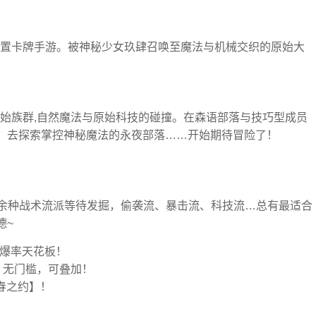
置卡牌手游。被神秘少女玖肆召唤至魔法与机械交织的原始大
。
始族群,自然魔法与原始科技的碰撞。在森语部落与技巧型成员
欢、去探索掌控神秘魔法的永夜部落……开始期待冒险了！
0余种战术流派等待发掘，偷袭流、暴击流、科技流…总有最适合
德~
，爆率天花板！
，无门槛，可叠加！
春之约】！