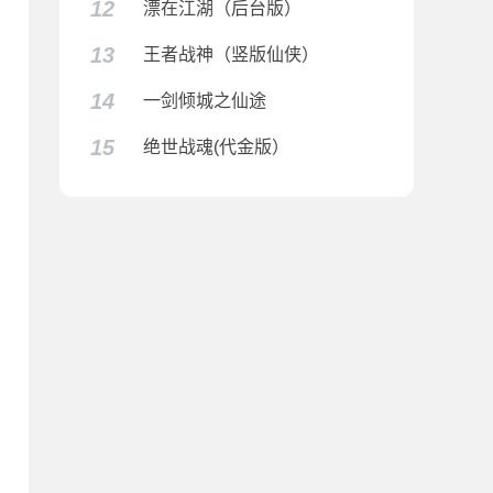
12
漂在江湖（后台版）
13
王者战神（竖版仙侠）
14
一剑倾城之仙途
15
绝世战魂(代金版）