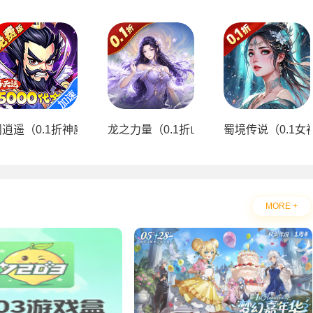
0）
逍遥（0.1折神魔三国送5000）
龙之力量（0.1折山海送充值）
蜀境传说（0.1女
MORE +