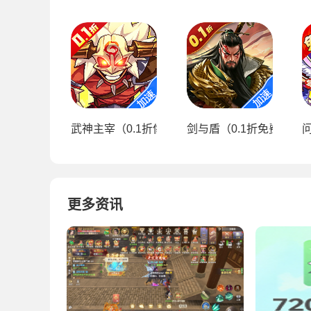
武神主宰（0.1折像素肉鸽）
剑与盾（0.1折免费送648
问
更多资讯