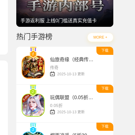
手游返利服 上线0门槛送真实充值卡
热门手游榜
MORE +
下载
仙旅奇缘（经典传奇三职业）
传奇
2025-10-13 更新
下载
玩偶联盟（0.05折开局领SR侍神）
0.05折
2025-10-13 更新
下载
代金双648）