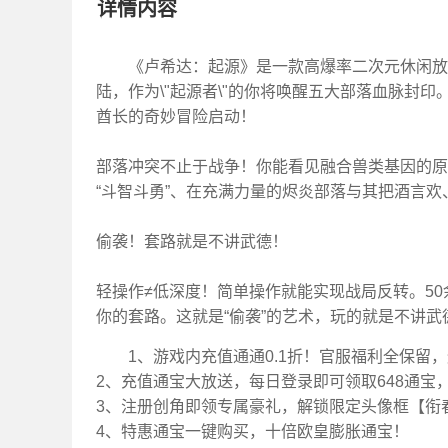
详情内容
《卢希达：起源》是一款高爆率二次元休闲放
陆，作为\"起源者\"的你将唤醒五大部落血脉封印
酋长的奇妙冒险启动！
部落冲突不止于战争！你能看见融合兽类基因的原
“斗智斗勇”、在充满力量的烬炎部落与其把酒言
偷袭！套路就是不讲武德！
轻操作≠低深度！简单操作就能实现战局反转。5
你的套路。这就是“偷袭”的艺术，玩的就是不讲武
1、游戏内充值通通0.1折！官服福利全保留
2、充值通宝大放送，每日登录即可领取648通宝
3、注册创角即领专属豪礼，解锁限定头像框【衔
4、特惠通宝一键购买，十倍欧皇膨胀通宝！