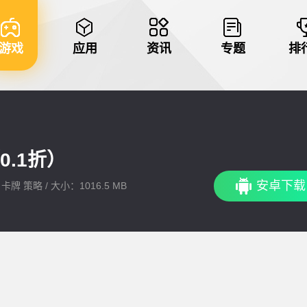
游戏
应用
资讯
专题
排
.1折）
安卓下载
卡牌 策略 / 大小：1016.5 MB