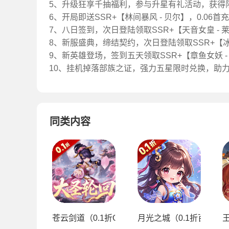
5、升级狂享千抽福利，参与升星有礼活动，获得
6、开局即送SSR+【林间暴风 - 贝尔】，0.06
7、八日签到，次日登陆领取SSR+【天音女皇 -
8、新服盛典，缔结契约，次日登陆领取SSR+【冰
9、新英雄登场，签到五天领取SSR+【章鱼女妖 
10、挂机掉落部族之证，强力五星限时兑换，助
同类内容
苍云剑道（0.1折GM大圣轮回）
月光之城（0.1折百炼成