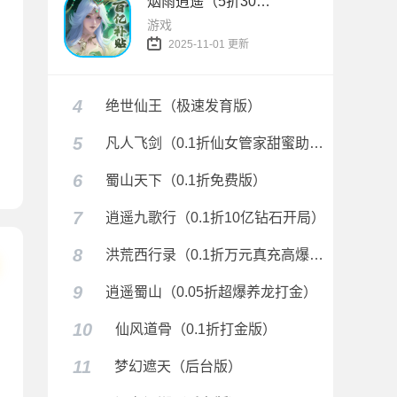
烟雨逍遥（5折30倍返利版）
游戏
2025-11-01 更新
4
绝世仙王（极速发育版）
5
凡人飞剑（0.1折仙女管家甜蜜助阵）
神定制版）
6
蜀山天下（0.1折免费版）
7
逍遥九歌行（0.1折10亿钻石开局）
8
洪荒西行录（0.1折万元真充高爆版）
9
逍遥蜀山（0.05折超爆养龙打金）
10
仙风道骨（0.1折打金版）
11
梦幻遮天（后台版）