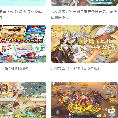
安卓下载-攻略-礼包兑换码-
《杖剑传说》一周年庆典今日开启，豪华
专区
福利送不停！
.05折怀旧打金服）
九州异兽记（0.1折1w免费版）