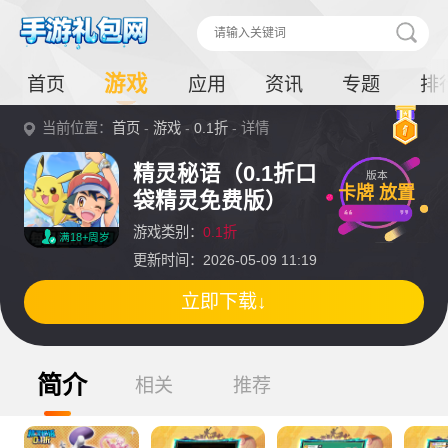
游戏
首页
应用
资讯
专题
排
当前位置：
首页
-
游戏
-
0.1折
- 详情
精灵秘语（0.1折口
版本
卡牌 放置
袋精灵免费版）
游戏类别：
0.1折
满18+周岁
更新时间：2026-05-09 11:19
立即下载↓
简介
相关
推荐