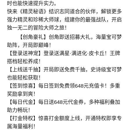
时也能快速提升实力。
快来《精灵秘语》结识志同道合的伙伴，解锁更多
强力精灵和珍稀大师球，组建你的最强战队，开启
独一无二的冒险大师之旅！
【创角豪礼】创角即送招募大礼，海量宝可梦
助阵，开局即巅峰！
【登录送神宠】登录送满星·满进化·皮卡丘！王牌
搭档轻松养成！
【上线送千抽】开局即送免费千抽，史诗级宝可梦
也能轻松获取！
【签到惊喜】每日签到免费领648元充值卡！多重
奖励拿到爽！
【每日代金】每日送648元代金券，多种福利叠加
助力畅玩！
【打金特权】惊喜打金额度上线，开通特权即享专
属海量福利！