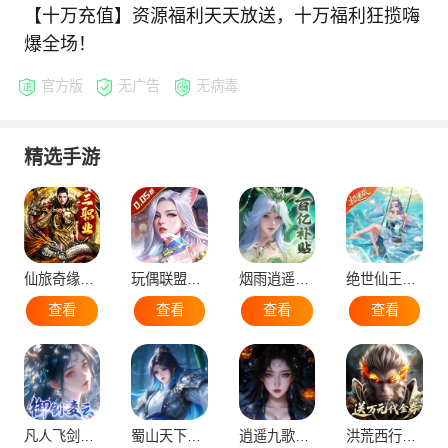
【十万充值】资源福利天天放送，十万福利狂揽嗨
爆全场！
官方版
无广告
无病毒
精选手游
仙旅奇缘（经典传奇三职业）
玩偶联盟（0.05折开局领SR侍神）
烟雨逍遥（5折30倍返利版）
绝世仙王（极速发育版）
查看
查看
查看
查看
凡人飞剑（0.1折仙女管家甜蜜助阵）
蜀山天下（0.1折免费版）
逍遥九歌行（0.1折10亿钻石开局）
洪荒西行录（0.1折万元真充高爆版）