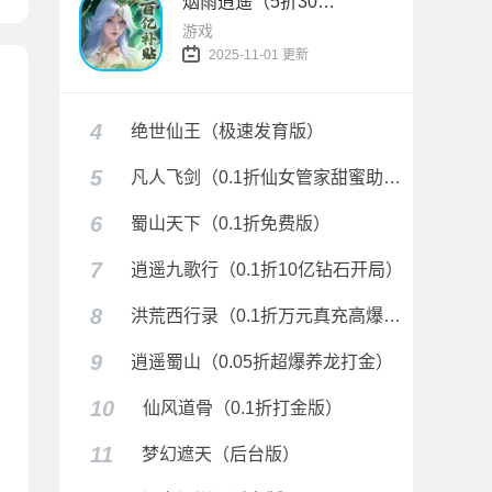
烟雨逍遥（5折30倍返利版）
游戏
2025-11-01 更新
4
绝世仙王（极速发育版）
5
凡人飞剑（0.1折仙女管家甜蜜助阵）
6
蜀山天下（0.1折免费版）
7
逍遥九歌行（0.1折10亿钻石开局）
8
洪荒西行录（0.1折万元真充高爆版）
9
逍遥蜀山（0.05折超爆养龙打金）
10
仙风道骨（0.1折打金版）
11
梦幻遮天（后台版）