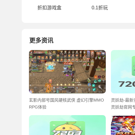
折扣游戏盒
0.1折玩
更多资讯
玄影内部号国风硬核武侠 虚幻引擎MMO
灵妖劫-最新
RPG体验
灵妖劫官网