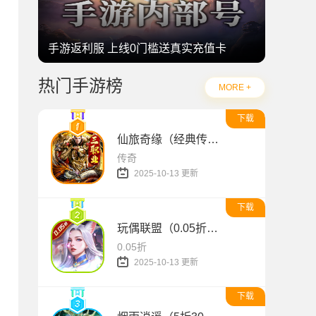
手游返利服 上线0门槛送真实充值卡
热门手游榜
MORE +
下载
仙旅奇缘（经典传奇三职业）
传奇
2025-10-13 更新
下载
玩偶联盟（0.05折开局领SR侍神）
0.05折
2025-10-13 更新
下载