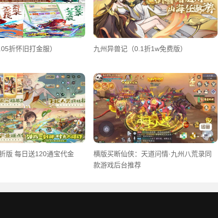
.05折怀旧打金服）
九州异兽记（0.1折1w免费版）
折版 每日送120通宝代金
横版买断仙侠：天道问情·九州八荒录同
款游戏后台推荐