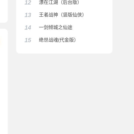
12
漂在江湖（后台版）
13
王者战神（竖版仙侠）
14
一剑倾城之仙途
15
绝世战魂(代金版）